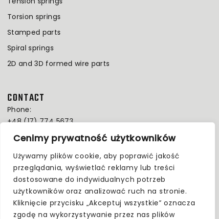
Tension springs
Torsion springs
Stamped parts
Spiral springs
2D and 3D formed wire parts
CONTACT
Phone:
+48 (17) 774 5673
E-MAIL:
Cenimy prywatność użytkowników
info@mtlpl.eu
Używamy plików cookie, aby poprawić jakość
Address:
przeglądania, wyświetlać reklamy lub treści
Al. Kwiatkowskiego 13
dostosowane do indywidualnych potrzeb
39-300 Mielec
użytkowników oraz analizować ruch na stronie.
Poland
Kliknięcie przycisku „Akceptuj wszystkie” oznacza
zgodę na wykorzystywanie przez nas plików