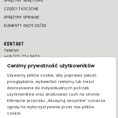
SPRĘŻYNY SKRĘTOWE
CZĘŚCI TŁOCZONE
SPRĘŻYNY SPIRALNE
ELEMENTY GIĘTE 2D/3D
KONTAKT
Telefon:
+48 (17) 774 5673
E-MAIL:
Cenimy prywatność użytkowników
info@mtlpl.eu
Używamy plików cookie, aby poprawić jakość
Adres:
przeglądania, wyświetlać reklamy lub treści
Al. Kwiatkowskiego 13
dostosowane do indywidualnych potrzeb
39-300 Mielec
użytkowników oraz analizować ruch na stronie.
Polska
Kliknięcie przycisku „Akceptuj wszystkie” oznacza
zgodę na wykorzystywanie przez nas plików
Follow Us
cookie.